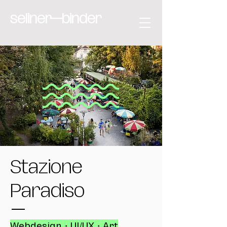
seliner—binder
Stazione
Paradiso
Webdesign・UI/UX・Art