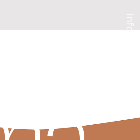
Info
ma