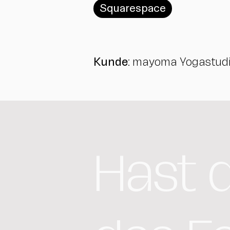
Squarespace
Kunde:
mayoma Yogastudio
Hast d