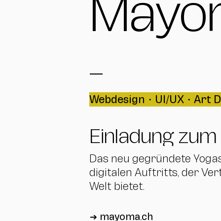
Mayo
Webdesign・UI/UX・Art Di
Einladung zum
Das neu gegründete Yogas
digitalen Auftritts, der Ve
Welt bietet.
➔ mayoma.ch