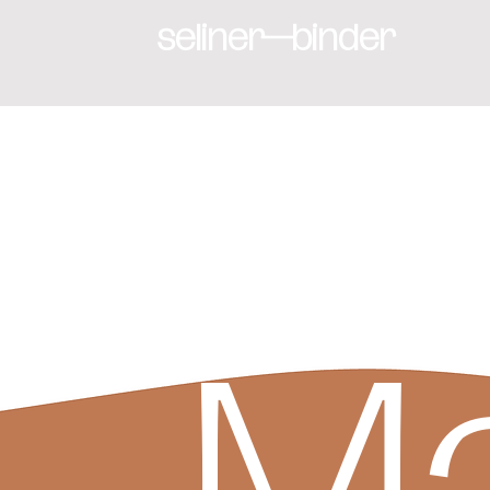
seliner—binder
M